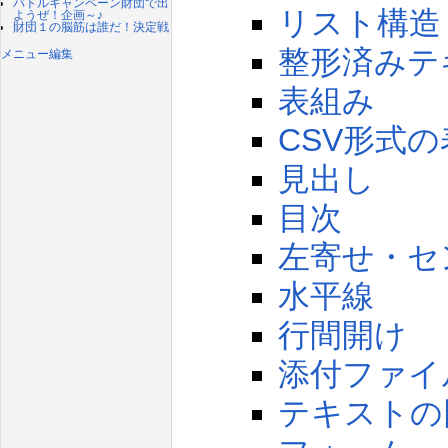
バトルキャンペーン財団で出
リスト構造
ようぜ！企画～♪
財団１の脳筋は誰だ！決定戦
整形済みテ
メニュー編集
表組み
CSV形式
見出し
目次
左寄せ・セ
水平線
行間開け
添付ファイ
テキストの