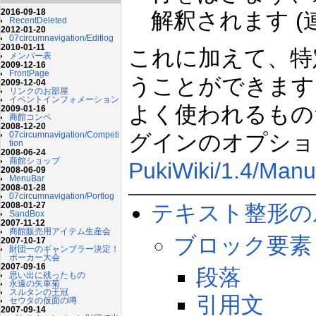
2016-09-18
解釈されます (
RecentDeleted
2012-01-20
07circumnavigation/Editlog
2010-01-11
これに加えて、特
メンバー表
2009-12-16
FrontPage
うことができます
2009-12-04
リンクのお部屋
イベントインフォメーション
よく使われるもの
2009-01-16
商館コンペ
2008-12-20
07circumnavigation/Competi
グインのオプショ
tion
2008-06-24
商館ショップ
PukiWiki/1.4/Manu
2008-06-09
MenuBar
2008-01-28
07circumnavigation/Portlog
2008-01-27
テキスト整形の
SandBox
2007-11-12
商館販売用アイテム生産会
ブロック要素
2007-10-17
財団一のギャンブラー決定！
ポーカー大会
2007-09-16
段落
思い出に残ったもの
永遠の矢車菊
スルタンの王冠
引用文
セウタの仮面の噂
2007-09-14