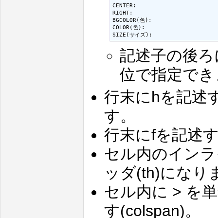
CENTER:

RIGHT:

BGCOLOR(色):

COLOR(色):

SIZE(サイズ):
記述子の後ろ
位で指定でき
行末にhを記述す
す。
行末にfを記述す
セル内のインラ
ッダ(th)になり
セル内に > 
す(colspan)。