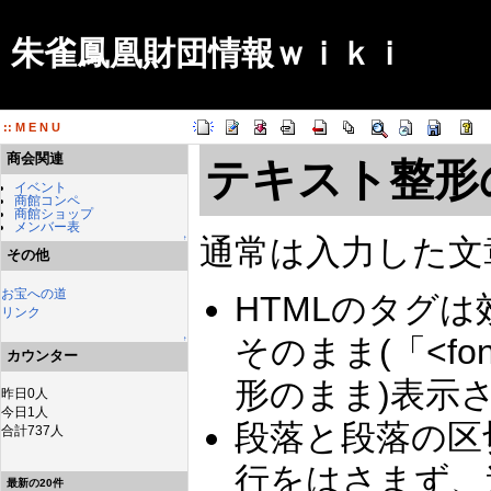
朱雀鳳凰財団情報ｗｉｋｉ
:: M E N U
商会関連
テキスト整形
イベント
商館コンペ
商館ショップ
メンバー表
通常は入力した文
↑
その他
お宝への道
HTMLのタグ
リンク
そのまま(「<font 
↑
カウンター
形のまま)表示
昨日0人
今日1人
段落と段落の区
合計737人
行をはさまず、
最新の20件